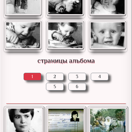
страницы альбома
1
2
3
4
5
6