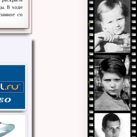
цы. В ходе
занное со