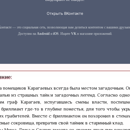
ние:
а помещиков Карагаевых всегда была местом загадочным. О
алью из страшных тайн и загадочных легенд. Согласно одно
ам граф Карагаев, испугавшись смены власти, поспешн
бриллиант где-то в глубине поместья, для того чтобы укр
х грабителей. Вместе с бриллиантом он похоронил в стена
зные сокровища, превратив свой тайник в старинный клад.
ы Миша, Генка и Славик вместе со своими друзьями решают