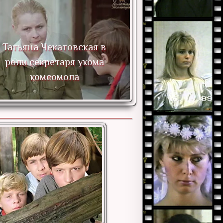
Татьяна Чекатовская в
роли секретаря укома
комсомола