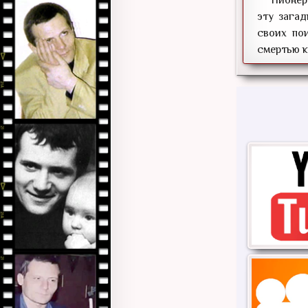
эту загад
своих по
смертью к