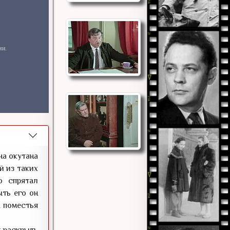
на окутана
й из таких
о спрятал
ыть его он
х поместья
 раскрыть