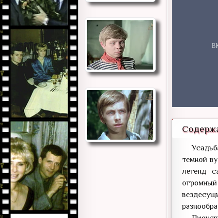
Содержа
Усадьб
темной ву
легенд с
огромный 
вездесущи
разнообра
Пионер