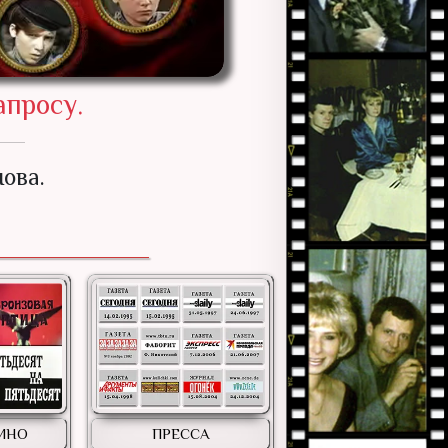
апросу.
ова.
КИНО
ПРЕССА