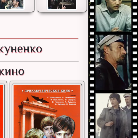
куненко
 кино