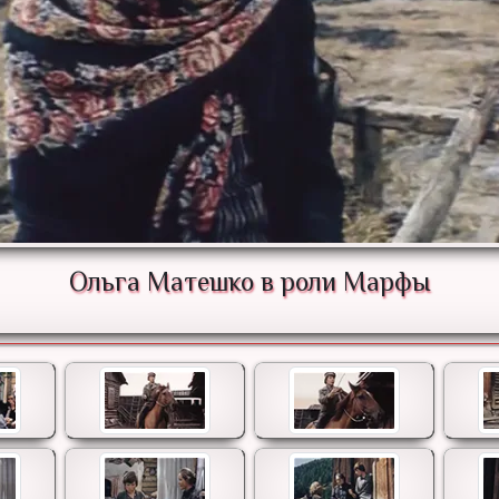
Ольга Матешко в роли Марфы