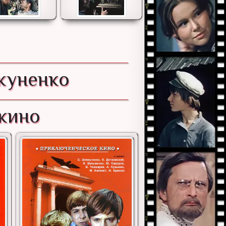
куненко
 кино