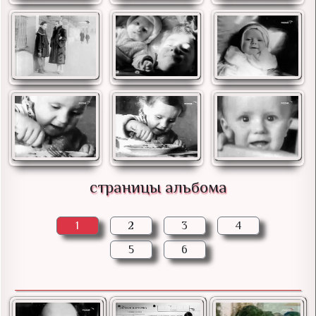
страницы альбома
1
2
3
4
5
6