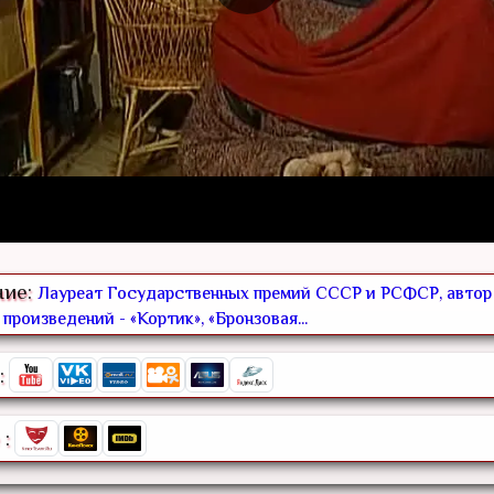
ние:
Лауреат Государственных премий СССР и РСФСР, автор
произведений - «Кортик», «Бронзовая...
:
: