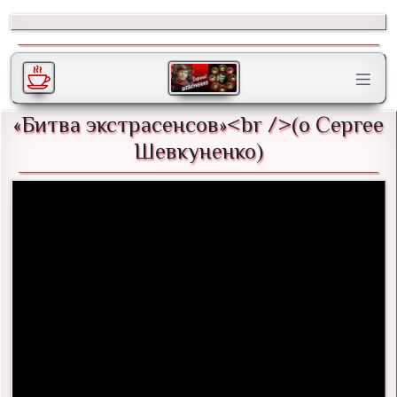
«Битва экстрасенсов»<br />(о Сергее
Шевкуненко)